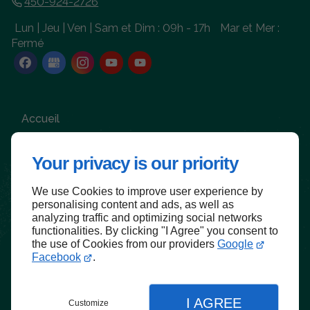
450-924-2726
Lun | Jeu | Ven | Sam et Dim : 09h - 17h
Mar et Mer :
Fermé
Accueil
Nous contacter
Your privacy is our priority
Politique de confidentialité
Plan du site
We use Cookies to improve user experience by
personalising content and ads, as well as
analyzing traffic and optimizing social networks
functionalities. By clicking "I Agree" you consent to
the use of Cookies from our providers
Google
Haut de page
Facebook
.
I AGREE
Customize